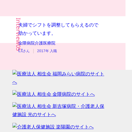
夫婦でシフトを調整してもらえるので
助かっています。
金隈病院
介護医療院
t.t
さん
2017年 入職