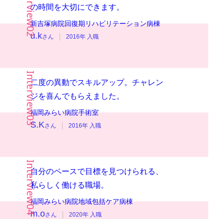
の時間を大切にできます。
新吉塚病院
回復期リハビリテーション病棟
u.k
さん
2016年 入職
二度の異動でスキルアップ。チャレン
ジを喜んでもらえました。
福岡みらい病院
手術室
S.K
さん
2016年 入職
自分のペースで目標を見つけられる、
私らしく働ける職場。
福岡みらい病院
地域包括ケア病棟
m.o
さん
2020年 入職